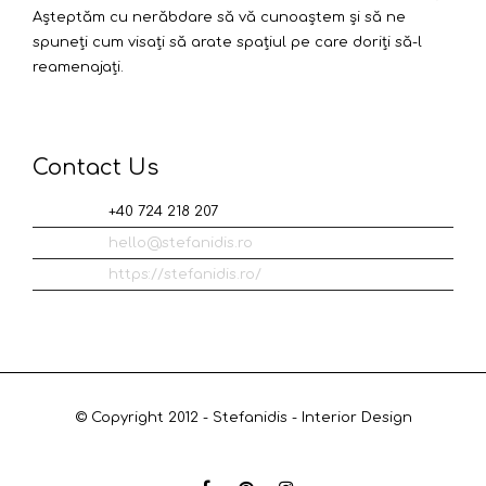
Așteptăm cu nerăbdare să vă cunoaștem și să ne
spuneți cum visați să arate spațiul pe care doriți să-l
reamenajați.
Contact Us
Tel:
+40 724 218 207
Email:
hello@stefanidis.ro
Web:
https://stefanidis.ro/
© Copyright 2012 - Stefanidis - Interior Design